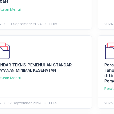
ERAH
turan Mentri
4
19 September 2024
1 File
2024
NDAR TEKNIS PEMENUHAN STANDAR
Pera
AYANAN MINIMAL KESEHATAN
Tahu
di L
turan Mentri
Peme
Perat
4
17 September 2024
1 File
2023