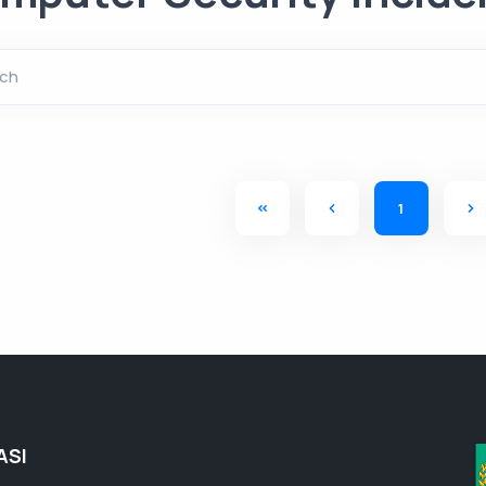
ch
1
ASI