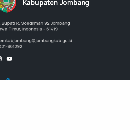
Kabupaten Jombang
l. Bupati R. Soedirman 92 Jombang
awa Timur, Indonesia - 61419
emkabjombang@jombangkab.go.id
321-861292