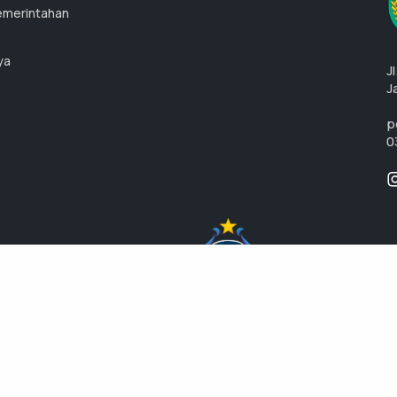
emerintahan
ya
J
J
p
0