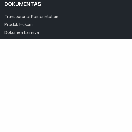
DOKUMENTASI
Transparansi Pemerintahan
Produk Hukum
Dokumen Lainnya
Foto
Video
Pemerintah Daerah
Kabupaten Jombang
Jl. Bupati R. Soedirman 92 Jombang
Jawa Timur, Indonesia
- 61419
pemkabjombang@jombangkab.go.id
0321-861292