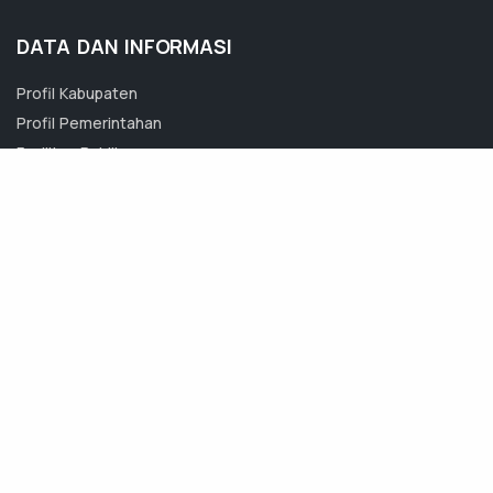
DATA DAN INFORMASI
Profil Kabupaten
Profil Pemerintahan
Fasilitas Publik
Berita Jombang
Jadwal Agenda
Satu Data
Sukma Santri
DOKUMENTASI
Transparansi Pemerintahan
Produk Hukum
Dokumen Lainnya
Foto
Video