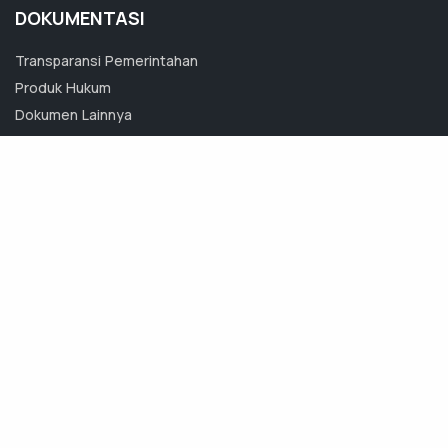
DOKUMENTASI
Transparansi Pemerintahan
Produk Hukum
Dokumen Lainnya
Foto
Video
Pemerintah Daerah
Kabupaten Jombang
Jl. Bupati R. Soedirman 92 Jombang
Jawa Timur, Indonesia
- 61419
pemkabjombang@jombangkab.go.id
0321-861292