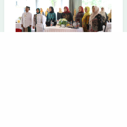
Bupati Jombang melalui sambutannya yang
dibacakan oleh Sri Surjati, S.Si., M.Si.,Staf
Ahli Bupati Bidang Keuangan, Ekonomi, dan
Pembangunan menyampaikan ucapan selamat
memperingati World Pharmacist Day 2025