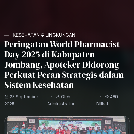
KESEHATAN & LINGKUNGAN
KESEHATAN & LINGKUNGAN
KESEHATAN & LINGKUNGAN
Peringatan World Pharmacist
Peringatan World Pharmacist
Peringatan World Pharmacist
Day 2025 di Kabupaten
Day 2025 di Kabupaten
Day 2025 di Kabupaten
Jombang, Apoteker Didorong
Jombang, Apoteker Didorong
Jombang, Apoteker Didorong
Perkuat Peran Strategis dalam
Perkuat Peran Strategis dalam
Perkuat Peran Strategis dalam
Sistem Kesehatan
Sistem Kesehatan
Sistem Kesehatan
28 September
28 September
28 September
Oleh
Oleh
Oleh
480
480
480
2025
2025
2025
Administrator
Administrator
Administrator
Dilihat
Dilihat
Dilihat