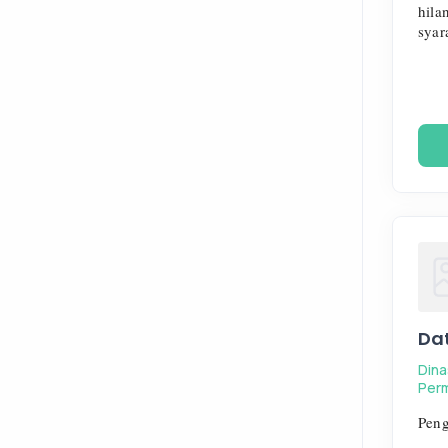
hila
syar
dila
Won
Dat
Din
Per
Peng