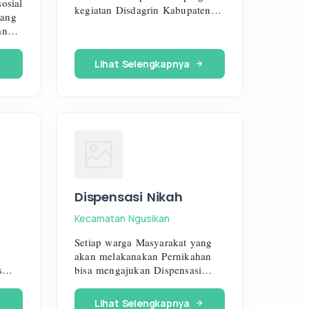
osial
kegiatan Disdagrin Kabupaten
yang
Jombang
ma
Lihat Selengkapnya
;
aan
S-
TKS;
Dispensasi Nikah
Kecamatan Ngusikan
Setiap warga Masyarakat yang
akan melakanakan Pernikahan
bisa mengajukan Dispensasi
us
Nikah di Kantor Kecamatan
dan
ngusikan, berkas Pengajuan
Lihat Selengkapnya