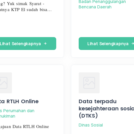
Badan Penanggulangan
ng? Yuk simak Syarat -
Bencana Daerah
atnya KTP El sudah bisa
yani di Kantor Kecamatan
osalam
Lihat Selengkapnya
Lihat Selengkapnya
a RTLH Online
Data terpadu
kesejahteraan sosia
as Perumahan dan
(DTKS)
mukiman
Dinas Sosial
ajuan Data RTLH Online