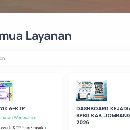
mua Layanan
ch
tak e-KTP
DASHBOARD KEJADI
BPBD KAB. JOMBAN
amatan Wonosalam
2026
cetak KTP baru/ rusak /