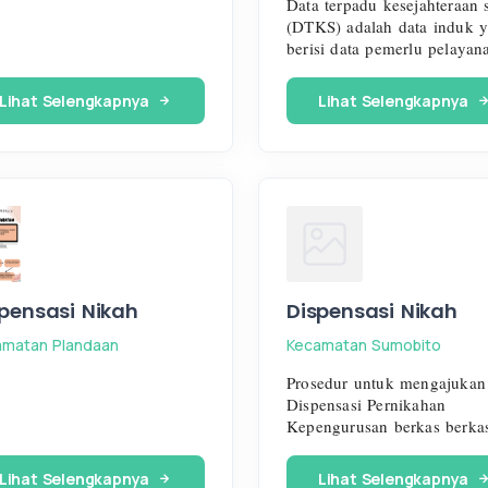
Data terpadu kesejahteraan s
(DTKS) adalah data induk 
berisi data pemerlu pelayanan
kesejahteraan sosial, peneri
bantuan sosial, serta potensi
Lihat Selengkapnya
Lihat Selengkapnya
sumber kesejahteraan sosial
Sistem Informasi Kesejahter
Sosial Next Generation (SIK
NG) adalah sistem yang
mendukung pengelolaan D
pensasi Nikah
Dispensasi Nikah
amatan Plandaan
Kecamatan Sumobito
Prosedur untuk mengajukan
Dispensasi Pernikahan
Kepengurusan berkas berkas
administrasi pernikahan har
sepengetahuan Desa, KUA 
Lihat Selengkapnya
Lihat Selengkapnya