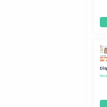
Dis
Kec