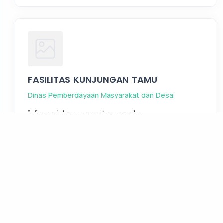
FASILITAS KUNJUNGAN TAMU
Dinas Pemberdayaan Masyarakat dan Desa
Informasi dan persyaratan prosedur
https://bit.ly/SPP_dpmd_2024
Lihat Selengkapnya