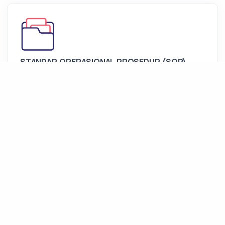
STANDAR OPERASIONAL PROSEDUR (SOP)
KECAMATAN JOGOROTO hal 48-96
Dokumen Lainnya
05 Agustus 2025
1 File
Standar Pelayanan (SP) Perizinan
Dokumen Lainnya