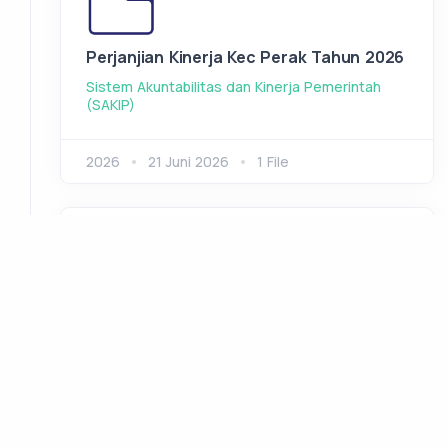
Perjanjian Kinerja Kec Perak Tahun 2026
Sistem Akuntabilitas dan Kinerja Pemerintah
(SAKIP)
2026
21 Juni 2026
1 File
PK Disperpusip 2026
Sistem Akuntabilitas dan Kinerja Pemerintah
(SAKIP)
2026
07 Agustus 2026
1 File